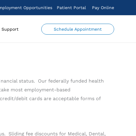
mployment Opportunities
Patient Portal
Pay Online
Schedule Appointment
Support
inancial status. Our federally funded health
so take most employment-based
 credit/debit cards are acceptable forms of
. Sliding fee discounts for Medical, Dental,